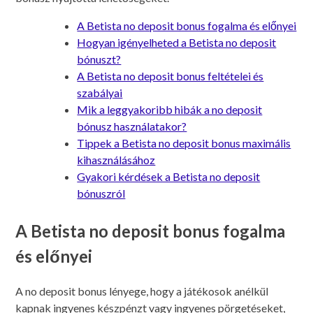
A Betista no deposit bonus fogalma és előnyei
Hogyan igényelheted a Betista no deposit
bónuszt?
A Betista no deposit bonus feltételei és
szabályai
Mik a leggyakoribb hibák a no deposit
bónusz használatakor?
Tippek a Betista no deposit bonus maximális
kihasználásához
Gyakori kérdések a Betista no deposit
bónuszról
A Betista no deposit bonus fogalma
és előnyei
A no deposit bonus lényege, hogy a játékosok anélkül
kapnak ingyenes készpénzt vagy ingyenes pörgetéseket,