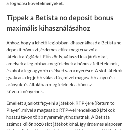
a fogadási követelményeket.
Tippek a Betista no deposit bonus
maximális kihasználásához
Ahhoz, hogy a lehető legjobban kihasználhasd a Betista no
deposit bónuszt, érdemes előre megtervezni a
játékstratégiádat. Először is, válaszd ki a játékokat,
amelyek a legjobban megfelelnek a bónusz feltételeinek,
és ahol a legnagyobb esélyed van a nyerésre. A slot játékok
gyakran a legjobb választás, mivel magasabb a nyerési
arányuk, és általában megfelelnek a bónusz
követelményeinek.
Emellett ajánlott figyelni a játékok RTP-jére (Return to
Player), mivel a magasabb RTP-vel rendelkező játékok
hosszú távon több nyereményt hozhatnak. A Betista
számos különböző slot játékot kínál, így érdemes alaposan