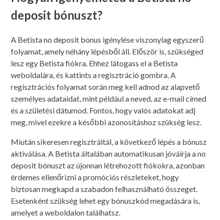
deposit bónuszt?
A Betista no deposit bonus igénylése viszonylag egyszerű
folyamat, amely néhány lépésből áll. Először is, szükséged
lesz egy Betista fiókra. Ehhez látogass el a Betista
weboldalára, és kattints a regisztráció gombra. A
regisztrációs folyamat során meg kell adnod az alapvető
személyes adataidat, mint például a neved, az e-mail címed
és a születési dátumod. Fontos, hogy valós adatokat adj
meg, mivel ezekre a későbbi azonosításhoz szükség lesz.
Miután sikeresen regisztráltál, a következő lépés a bónusz
aktiválása. A Betista általában automatikusan jóváírja a no
deposit bónuszt az újonnan létrehozott fiókokra, azonban
érdemes ellenőrizni a promóciós részleteket, hogy
biztosan megkapd a szabadon felhasználható összeget.
Esetenként szükség lehet egy bónuszkód megadására is,
amelyet a weboldalon találhatsz.