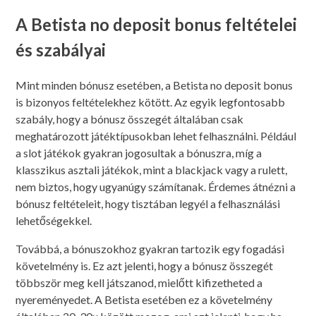
A Betista no deposit bonus feltételei
és szabályai
Mint minden bónusz esetében, a Betista no deposit bonus
is bizonyos feltételekhez kötött. Az egyik legfontosabb
szabály, hogy a bónusz összegét általában csak
meghatározott játéktípusokban lehet felhasználni. Például
a slot játékok gyakran jogosultak a bónuszra, míg a
klasszikus asztali játékok, mint a blackjack vagy a rulett,
nem biztos, hogy ugyanúgy számítanak. Érdemes átnézni a
bónusz feltételeit, hogy tisztában legyél a felhasználási
lehetőségekkel.
Továbbá, a bónuszokhoz gyakran tartozik egy fogadási
követelmény is. Ez azt jelenti, hogy a bónusz összegét
többször meg kell játszanod, mielőtt kifizetheted a
nyereményedet. A Betista esetében ez a követelmény